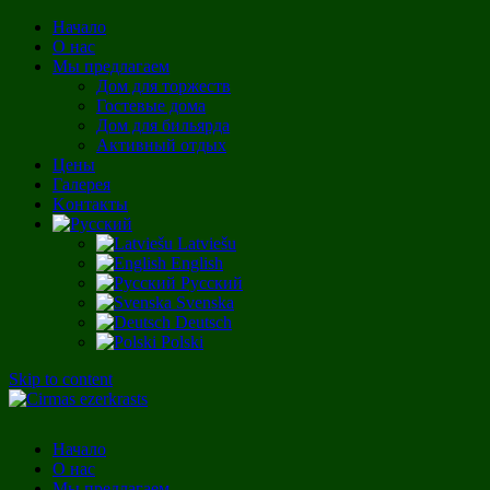
Начало
О нас
Мы предлагаем
Дом для торжеств
Гостевые дома
Дом для бильярда
Активный отдых
Цены
Галерея
Kонтакты
Latviešu
English
Русский
Svenska
Deutsch
Polski
Skip to content
Начало
О нас
Мы предлагаем