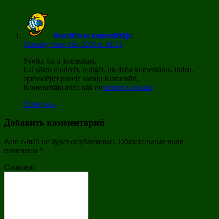
WordPress komentētājs
:
Tuesday June 4th, 2019 в 10:53
Sveiki, šis ir komentārs.
Lai sāktu moderēt, rediģēt, un dzēst komentārus, lūdzu,
apmeklējiet paneļa sadaļu Komentāri.
Komentētāju attēli nāk no
vietnes Gravatar
.
Ответить
Добавить комментарий
Ваш e-mail не будет опубликован.
Обязательные поля
помечены
*
Comment