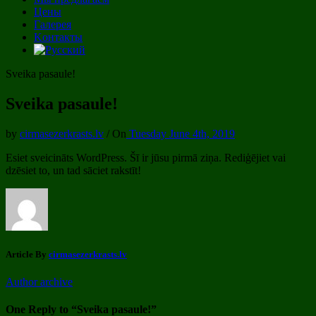
Цены
Галерея
Kонтакты
Sveika pasaule!
Sveika pasaule!
by
cirmasezerkrasts.lv
/
On
Tuesday June 4th, 2019
Esiet sveicināts WordPress. Šī ir jūsu pirmā ziņa. Rediģējiet vai
dzēsiet to, un tad sāciet rakstīt!
Article By
cirmasezerkrasts.lv
Author archive
One Reply to “Sveika pasaule!”