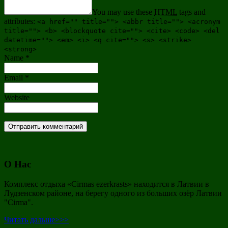
You may use these
HTML
tags and
attributes:
<a href="" title=""> <abbr title=""> <acronym
title=""> <b> <blockquote cite=""> <cite> <code> <del
datetime=""> <em> <i> <q cite=""> <s> <strike>
<strong>
Name
*
Email
*
Website
O Нас
Комплекс отдыха «Cirmas ezerkrasts» находится в Латвии в
Лудзенском районе, на берегу одного из больших озёр Латвии
"Cirma".
Читать дальше>>>