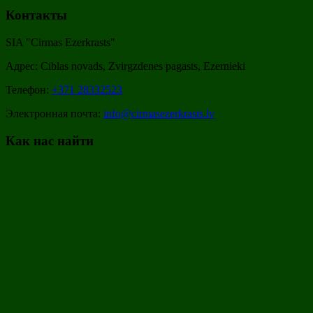
Контакты
SIA "Cirmas Ezerkrasts"
Адрес: Ciblas novads, Zvirgzdenes pagasts, Ezernieki
Телефон:
+371 28332523
Электронная почта:
info@cirmasezerkrasts.lv
Как нас найти